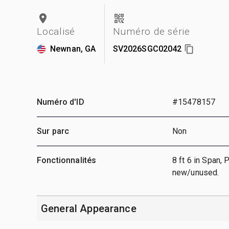
Localisé
Numéro de série
Newnan, GA
SV2026SGC02042
Numéro d'ID
#15478157
Sur parc
Non
Fonctionnalités
8 ft 6 in Span,
new/unused.
General Appearance