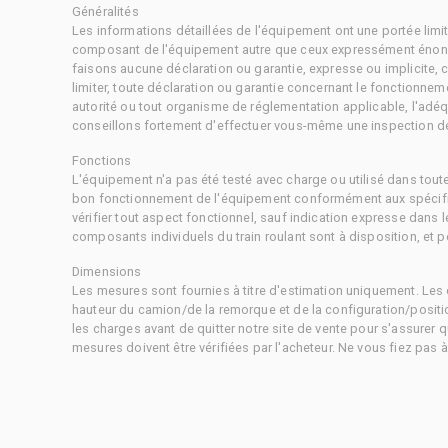
Généralités
Les informations détaillées de l'équipement ont une portée limi
composant de l'équipement autre que ceux expressément énonc
faisons aucune déclaration ou garantie, expresse ou implicite,
limiter, toute déclaration ou garantie concernant le fonctionne
autorité ou tout organisme de réglementation applicable, l'adéq
conseillons fortement d'effectuer vous-même une inspection dét
Fonctions
L'équipement n'a pas été testé avec charge ou utilisé dans tout
bon fonctionnement de l'équipement conformément aux spécific
vérifier tout aspect fonctionnel, sauf indication expresse dans
composants individuels du train roulant sont à disposition, et pe
Dimensions
Les mesures sont fournies à titre d'estimation uniquement. Les 
hauteur du camion/de la remorque et de la configuration/positi
les charges avant de quitter notre site de vente pour s'assurer q
mesures doivent être vérifiées par l'acheteur. Ne vous fiez pas 