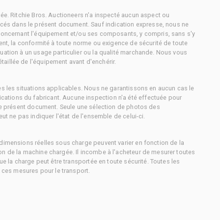
tée. Ritchie Bros. Auctioneers n'a inspecté aucun aspect ou
és dans le présent document. Sauf indication expresse, nous ne
 concernant l'équipement et/ou ses composants, y compris, sans s'y
ment, la conformité à toute norme ou exigence de sécurité de toute
uation à un usage particulier ou la qualité marchande. Nous vous
aillée de l'équipement avant d'enchérir.
es les situations applicables. Nous ne garantissons en aucun cas le
ations du fabricant. Aucune inspection n'a été effectuée pour
 le présent document. Seule une sélection de photos des
ut ne pas indiquer l'état de l'ensemble de celui-ci.
dimensions réelles sous charge peuvent varier en fonction de la
on de la machine chargée. Il incombe à l'acheteur de mesurer toutes
ue la charge peut être transportée en toute sécurité. Toutes les
à ces mesures pour le transport.