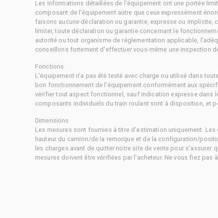
Les informations détaillées de l'équipement ont une portée limi
composant de l'équipement autre que ceux expressément énonc
faisons aucune déclaration ou garantie, expresse ou implicite,
limiter, toute déclaration ou garantie concernant le fonctionne
autorité ou tout organisme de réglementation applicable, l'adéq
conseillons fortement d'effectuer vous-même une inspection dét
Fonctions
L'équipement n'a pas été testé avec charge ou utilisé dans tout
bon fonctionnement de l'équipement conformément aux spécific
vérifier tout aspect fonctionnel, sauf indication expresse dans
composants individuels du train roulant sont à disposition, et pe
Dimensions
Les mesures sont fournies à titre d'estimation uniquement. Les 
hauteur du camion/de la remorque et de la configuration/positi
les charges avant de quitter notre site de vente pour s'assurer q
mesures doivent être vérifiées par l'acheteur. Ne vous fiez pas 