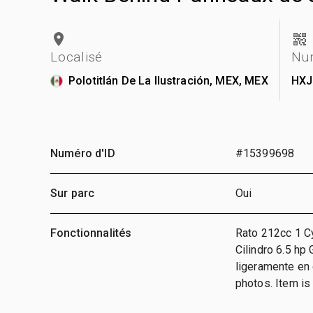
Localisé
Num
Polotitlán De La Ilustración, MEX, MEX
HXJ
Numéro d'ID
#15399698
Sur parc
Oui
Fonctionnalités
Rato 212cc 1 Cy
Cilindro 6.5 hp
ligeramente en 
photos. Item i