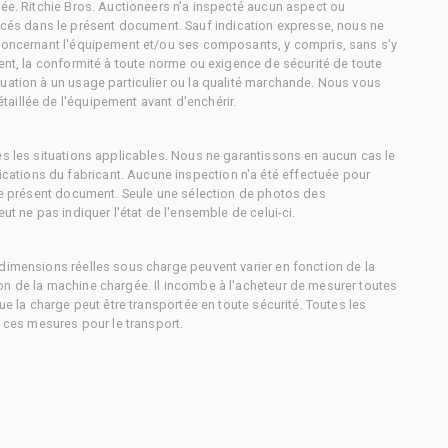
tée. Ritchie Bros. Auctioneers n'a inspecté aucun aspect ou
és dans le présent document. Sauf indication expresse, nous ne
 concernant l'équipement et/ou ses composants, y compris, sans s'y
ment, la conformité à toute norme ou exigence de sécurité de toute
uation à un usage particulier ou la qualité marchande. Nous vous
aillée de l'équipement avant d'enchérir.
es les situations applicables. Nous ne garantissons en aucun cas le
ations du fabricant. Aucune inspection n'a été effectuée pour
 le présent document. Seule une sélection de photos des
ut ne pas indiquer l'état de l'ensemble de celui-ci.
dimensions réelles sous charge peuvent varier en fonction de la
on de la machine chargée. Il incombe à l'acheteur de mesurer toutes
ue la charge peut être transportée en toute sécurité. Toutes les
à ces mesures pour le transport.