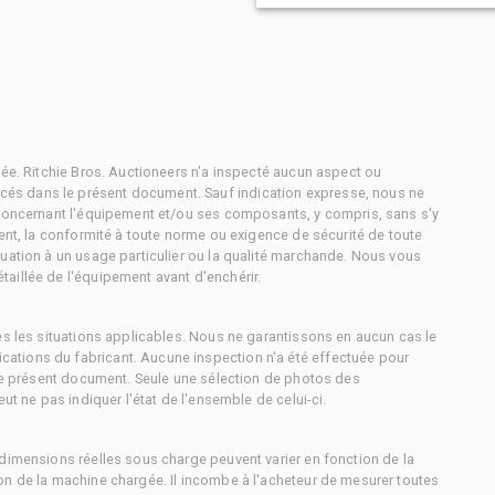
tée. Ritchie Bros. Auctioneers n'a inspecté aucun aspect ou
és dans le présent document. Sauf indication expresse, nous ne
 concernant l'équipement et/ou ses composants, y compris, sans s'y
ment, la conformité à toute norme ou exigence de sécurité de toute
uation à un usage particulier ou la qualité marchande. Nous vous
aillée de l'équipement avant d'enchérir.
es les situations applicables. Nous ne garantissons en aucun cas le
ations du fabricant. Aucune inspection n'a été effectuée pour
 le présent document. Seule une sélection de photos des
ut ne pas indiquer l'état de l'ensemble de celui-ci.
dimensions réelles sous charge peuvent varier en fonction de la
on de la machine chargée. Il incombe à l'acheteur de mesurer toutes