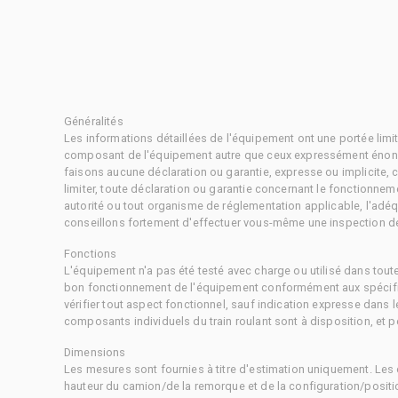
Généralités
Les informations détaillées de l'équipement ont une portée limi
composant de l'équipement autre que ceux expressément énonc
faisons aucune déclaration ou garantie, expresse ou implicite,
limiter, toute déclaration ou garantie concernant le fonctionne
autorité ou tout organisme de réglementation applicable, l'adéq
conseillons fortement d'effectuer vous-même une inspection dét
Fonctions
L'équipement n'a pas été testé avec charge ou utilisé dans tout
bon fonctionnement de l'équipement conformément aux spécific
vérifier tout aspect fonctionnel, sauf indication expresse dans
composants individuels du train roulant sont à disposition, et pe
Dimensions
Les mesures sont fournies à titre d'estimation uniquement. Les 
hauteur du camion/de la remorque et de la configuration/positi