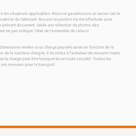
es les situations applicables. Nous ne garantissons en aucun cas le
ations du fabricant. Aucune inspection n'a été effectuée pour
 le présent document. Seule une sélection de photos des
ut ne pas indiquer l'état de l'ensemble de celui-ci.
dimensions réelles sous charge peuvent varier en fonction de la
on de la machine chargée. Il incombe à l'acheteur de mesurer toutes
ue la charge peut être transportée en toute sécurité. Toutes les
à ces mesures pour le transport.