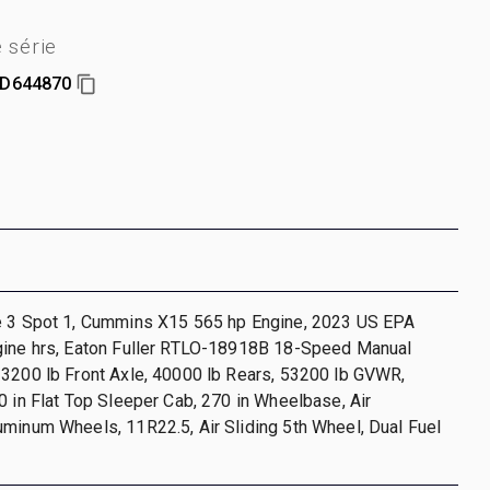
 série
D644870
e 3 Spot 1, Cummins X15 565 hp Engine, 2023 US EPA
gine hrs, Eaton Fuller RTLO-18918B 18-Speed Manual
13200 lb Front Axle, 40000 lb Rears, 53200 lb GVWR,
0 in Flat Top Sleeper Cab, 270 in Wheelbase, Air
minum Wheels, 11R22.5, Air Sliding 5th Wheel, Dual Fuel