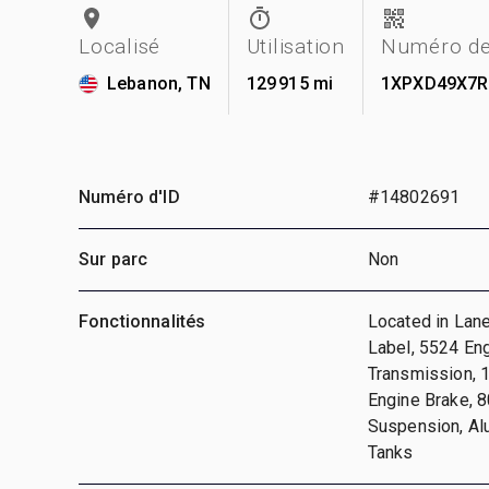
Localisé
Utilisation
Numéro de
Lebanon, TN
129 915 mi
1XPXD49X7R
Numéro d'ID
#14802691
Sur parc
Non
Fonctionnalités
Located in Lan
Label, 5524 En
Transmission, 
Engine Brake, 8
Suspension, Alu
Tanks