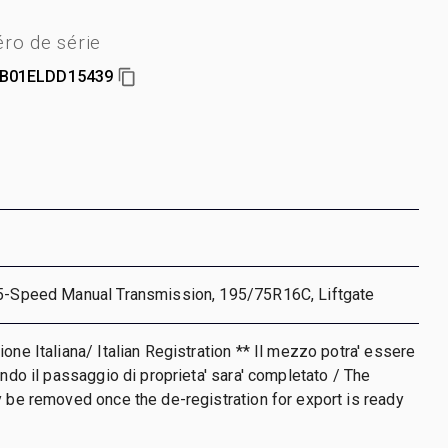
ro de série
B01ELDD15439
 5-Speed Manual Transmission, 195/75R16C, Liftgate
one Italiana/ Italian Registration ** Il mezzo potra' essere
ando il passaggio di proprieta' sara' completato / The
y be removed once the de-registration for export is ready