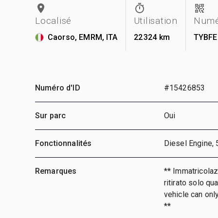
Localisé
Utilisation
Numé
Caorso, EMRM, ITA
22 324 km
TYBFE
Numéro d'ID
#15426853
Sur parc
Oui
Fonctionnalités
Diesel Engine,
Remarques
** Immatricolazi
ritirato solo qu
vehicle can onl
**