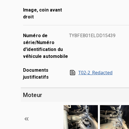
Image, coin avant
droit
Numéro de
TYBFEB01ELDD15439
série/Numéro
d'identification du
véhicule automobile
Documents
T02-2_Redacted
justificatifs
Moteur