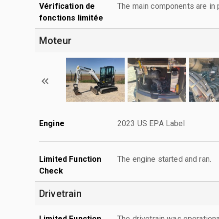
Vérification de
The main components are in p
fonctions limitée
Moteur
Engine
2023 US EPA Label
Limited Function
The engine started and ran.
Check
Drivetrain
Limited Function
The drivetrain was operationa