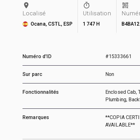
Localisé
Utilisation
Numér
Ocana, CSTL, ESP
1 747 H
B4BA12
Numéro d'ID
#15333661
Sur parc
Non
Fonctionnalités
Enclosed Cab, T
Plumbing, Backf
Remarques
**COPIA CERT
AVAILABLE**