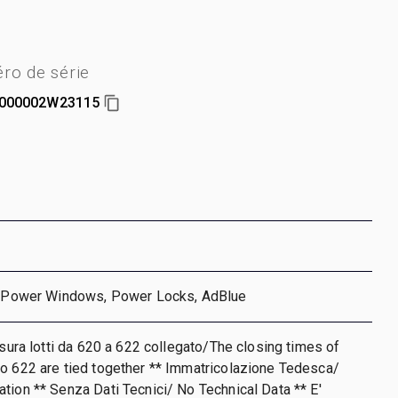
ro de série
000002W23115
r, Power Windows, Power Locks, AdBlue
iusura lotti da 620 a 622 collegato/The closing times of
o 622 are tied together ** Immatricolazione Tedesca/
tion ** Senza Dati Tecnici/ No Technical Data ** E'