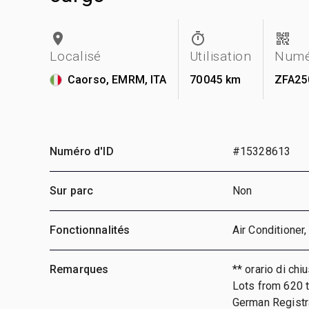
Localisé
Utilisation
Numé
Caorso, EMRM, ITA
70 045 km
ZFA25
Numéro d'ID
#15328613
Sur parc
Non
Fonctionnalités
Air Conditione
Remarques
** orario di ch
Lots from 620 t
German Registra