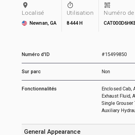
Localisé
Utilisation
Numéro de 
Newnan, GA
8 444 H
CAT000D6HK
Numéro d'ID
#15499850
Sur parc
Non
Fonctionnalités
Enclosed Cab, A
Exhaust Fluid, 
Single Grouser
Auxiliary Hydra
General Appearance