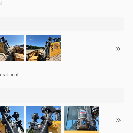
l.
rational.