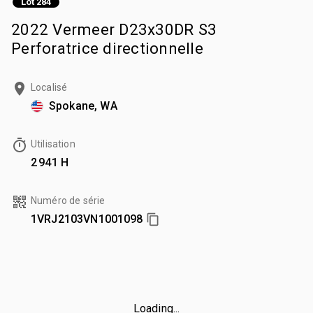
Lot 284
2022 Vermeer D23x30DR S3
Perforatrice directionnelle
Localisé
Spokane, WA
Utilisation
2 941 H
Numéro de série
1VRJ2103VN1001098
Loading...