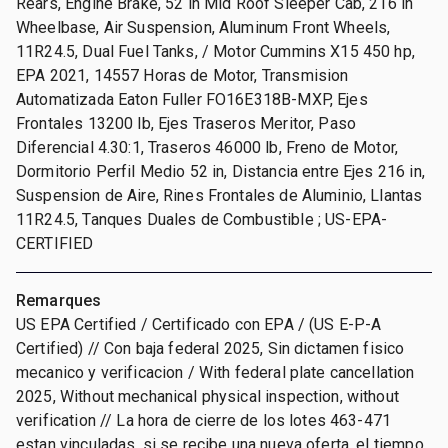
Rears, Engine Brake, 52 in Mid Roof Sleeper Cab, 216 in
Wheelbase, Air Suspension, Aluminum Front Wheels,
11R24.5, Dual Fuel Tanks, / Motor Cummins X15 450 hp,
EPA 2021, 14557 Horas de Motor, Transmision
Automatizada Eaton Fuller FO16E318B-MXP, Ejes
Frontales 13200 lb, Ejes Traseros Meritor, Paso
Diferencial 4.30:1, Traseros 46000 lb, Freno de Motor,
Dormitorio Perfil Medio 52 in, Distancia entre Ejes 216 in,
Suspension de Aire, Rines Frontales de Aluminio, Llantas
11R24.5, Tanques Duales de Combustible ; US-EPA-
CERTIFIED
Remarques
US EPA Certified / Certificado con EPA / (US E-P-A
Certified) // Con baja federal 2025, Sin dictamen fisico
mecanico y verificacion / With federal plate cancellation
2025, Without mechanical physical inspection, without
verification // La hora de cierre de los lotes 463-471
estan vinculadas, si se recibe una nueva oferta, el tiempo