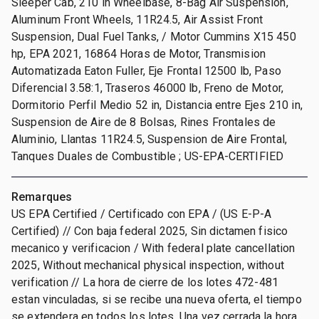
Sleeper Cab, 210 in Wheelbase, 8-Bag Air Suspension,
Aluminum Front Wheels, 11R24.5, Air Assist Front
Suspension, Dual Fuel Tanks, / Motor Cummins X15 450
hp, EPA 2021, 16864 Horas de Motor, Transmision
Automatizada Eaton Fuller, Eje Frontal 12500 lb, Paso
Diferencial 3.58:1, Traseros 46000 lb, Freno de Motor,
Dormitorio Perfil Medio 52 in, Distancia entre Ejes 210 in,
Suspension de Aire de 8 Bolsas, Rines Frontales de
Aluminio, Llantas 11R24.5, Suspension de Aire Frontal,
Tanques Duales de Combustible ; US-EPA-CERTIFIED
Remarques
US EPA Certified / Certificado con EPA / (US E-P-A
Certified) // Con baja federal 2025, Sin dictamen fisico
mecanico y verificacion / With federal plate cancellation
2025, Without mechanical physical inspection, without
verification // La hora de cierre de los lotes 472-481
estan vinculadas, si se recibe una nueva oferta, el tiempo
se extendera en todos los lotes. Una vez cerrada la hora