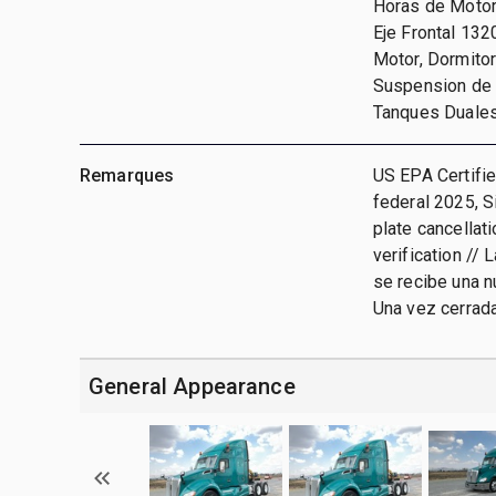
Horas de Motor
Eje Frontal 132
Motor, Dormitori
Suspension de A
Tanques Duale
Remarques
US EPA Certifie
federal 2025, S
plate cancellat
verification // 
se recibe una n
Una vez cerrada
General Appearance