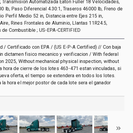
, Transmision Automatizada Eaton Fuller 18 Velocidades,
00 lb, Paso Diferencial 4.30:1, Traseros 46000 lb, Freno de
o Perfil Medio 52 in, Distancia entre Ejes 215 in,
ire, Rines Frontales de Aluminio, Llantas 11R24.5,
s de Combustible ; US-EPA-CERTIFIED
d / Certificado con EPA / (US E-P-A Certified) // Con baja
in dictamen fisico mecanico y verificacion / With federal
ion 2025, Without mechanical physical inspection, without
La hora de cierre de los lotes 463-471 estan vinculadas, si
ueva oferta, el tiempo se extendera en todos los lotes.
 la hora el mejor postor de cada lote sera el ganador