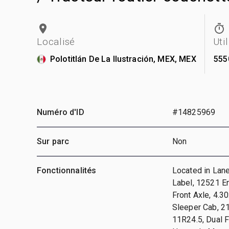
Localisé
Uti
Polotitlán De La Ilustración, MEX, MEX
555
Numéro d'ID
#14825969
Sur parc
Non
Fonctionnalités
Located in Lan
Label, 12521 E
Front Axle, 4.3
Sleeper Cab, 2
11R24.5, Dual 