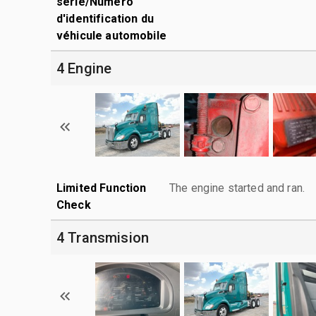
série/Numéro
d'identification du
véhicule automobile
4 Engine
Limited Function
The engine started and ran.
Check
4 Transmision