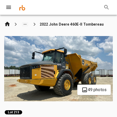
2022 John Deere 460E-II Tombereau
49 photos
Lot 213