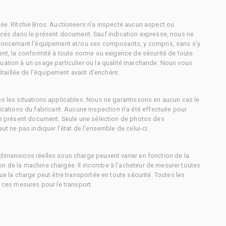
tée. Ritchie Bros. Auctioneers n'a inspecté aucun aspect ou
és dans le présent document. Sauf indication expresse, nous ne
 concernant l'équipement et/ou ses composants, y compris, sans s'y
ment, la conformité à toute norme ou exigence de sécurité de toute
uation à un usage particulier ou la qualité marchande. Nous vous
aillée de l'équipement avant d'enchérir.
es les situations applicables. Nous ne garantissons en aucun cas le
ations du fabricant. Aucune inspection n'a été effectuée pour
 le présent document. Seule une sélection de photos des
ut ne pas indiquer l'état de l'ensemble de celui-ci.
dimensions réelles sous charge peuvent varier en fonction de la
on de la machine chargée. Il incombe à l'acheteur de mesurer toutes
ue la charge peut être transportée en toute sécurité. Toutes les
à ces mesures pour le transport.