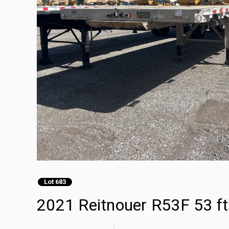
Lot 683
2021 Reitnouer R53F 53 f