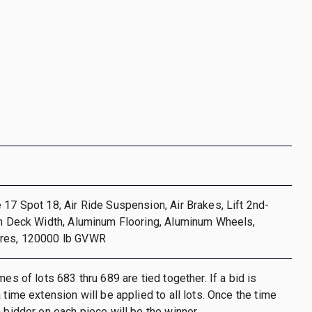
 17 Spot 18, Air Ride Suspension, Air Brakes, Lift 2nd-
in Deck Width, Aluminum Flooring, Aluminum Wheels,
ires, 120000 lb GVWR
mes of lots 683 thru 689 are tied together. If a bid is
 time extension will be applied to all lots. Once the time
h bidder on each piece will be the winner.