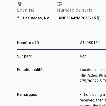
Localisé
Numéro de série
Las Vegas, NV
1RNF53A42MR053215
Numéro d'ID
#14980120
Sur parc
Non
Fonctionnalités
Located in Lane
4th- Axles, 96 
275/80R22.5 T
Remarques
- The closing ti
received, then a
closes, the hig