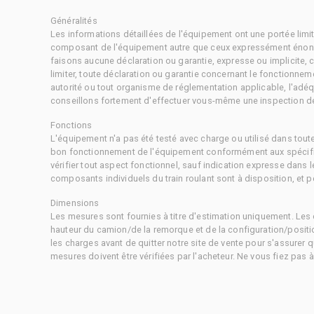
Généralités
Les informations détaillées de l'équipement ont une portée limi
composant de l'équipement autre que ceux expressément énonc
faisons aucune déclaration ou garantie, expresse ou implicite,
limiter, toute déclaration ou garantie concernant le fonctionne
autorité ou tout organisme de réglementation applicable, l'adéq
conseillons fortement d'effectuer vous-même une inspection dét
Fonctions
L'équipement n'a pas été testé avec charge ou utilisé dans tout
bon fonctionnement de l'équipement conformément aux spécific
vérifier tout aspect fonctionnel, sauf indication expresse dans
composants individuels du train roulant sont à disposition, et pe
Dimensions
Les mesures sont fournies à titre d'estimation uniquement. Les 
hauteur du camion/de la remorque et de la configuration/positi
les charges avant de quitter notre site de vente pour s'assurer q
mesures doivent être vérifiées par l'acheteur. Ne vous fiez pas 