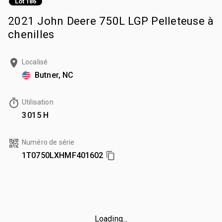
Lot 186
2021 John Deere 750L LGP Pelleteuse à
chenilles
Localisé
Butner, NC
Utilisation
3 015 H
Numéro de série
1T0750LXHMF401602
Loading...