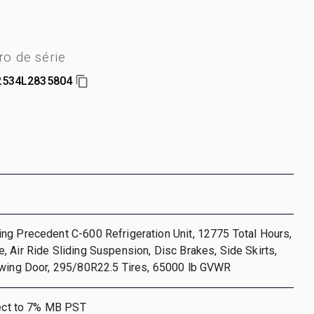
o de série
534L2835804
ng Precedent C-600 Refrigeration Unit, 12775 Total Hours,
 Air Ride Sliding Suspension, Disc Brakes, Side Skirts,
Swing Door, 295/80R22.5 Tires, 65000 lb GVWR
ject to 7% MB PST