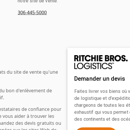
notre site de vente.
306-445-5000
ats du site de vente qu'une
Demander un devis
 du bon d'enlèvement de
Faites livrer vos biens où
f.
de logistique et d'expédit
chargeons de toutes les ét
estataires de confiance pour
exhaustif qui vous permet 
e vous aider à trouver les
des continents et des océa
mandez des devis gratuits ou
anées sur les sites Web de