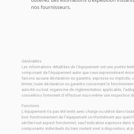
nos fournisseurs.
Généralités
Les informations détaillées de l'équipement ont une portée limi
composant de l'équipement autre que ceux expressément énonc
faisons aucune déclaration ou garantie, expresse ou implicite,
limiter, toute déclaration ou garantie concernant le fonctionne
autorité ou tout organisme de réglementation applicable, l'adéq
conseillons fortement d'effectuer vous-même une inspection dét
Fonctions
L'équipement n'a pas été testé avec charge ou utilisé dans tout
bon fonctionnement de l'équipement conformément aux spécific
vérifier tout aspect fonctionnel, sauf indication expresse dans
composants individuels du train roulant sont à disposition, et pe