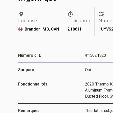
Localisé
Utilisation
Numér
Brandon, MB, CAN
2 186 H
1UYVS2
Numéro d'ID
#15021823
Sur parc
Oui
Fonctionnalités
2020 Thermo Ki
Aluminum Frame,
Ducted Floor, 
Remarques
This lot is sub