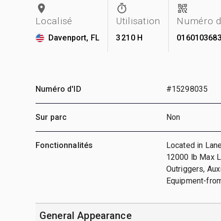
Localisé
Utilisation
Numéro d
Davenport, FL
3 210 H
016010368
Numéro d'ID
#15298035
Sur parc
Non
Fonctionnalités
Located in Lane
12000 lb Max Lif
Outriggers, Aux
Equipment-from
General Appearance