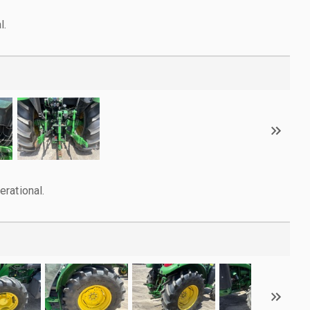
l.
rational.