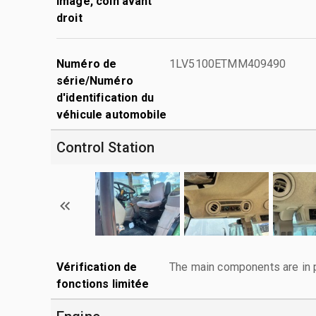
Image, coin avant
droit
Numéro de
1LV5100ETMM409490
série/Numéro
d'identification du
véhicule automobile
Control Station
Vérification de
The main components are in p
fonctions limitée