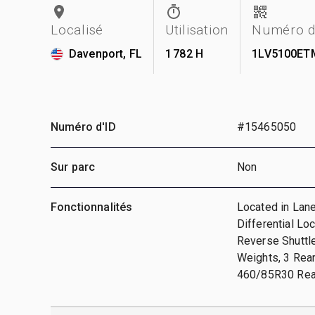
Localisé
Utilisation
Numéro d
Davenport, FL
1 782 H
1LV5100ET
Numéro d'ID
#15465050
Sur parc
Non
Fonctionnalités
Located in Lane
Differential L
Reverse Shuttle
Weights, 3 Rear
460/85R30 Rea