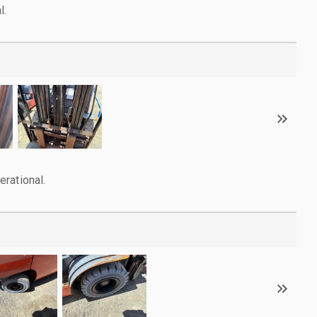
l.
rational.