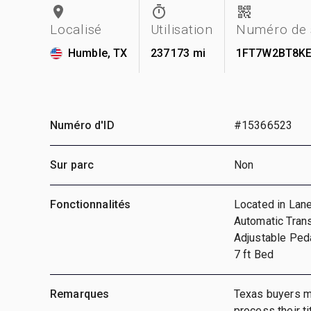
Localisé
Utilisation
Numéro de 
Humble, TX
237 173 mi
1FT7W2BT8KE
Numéro d'ID
#15366523
Sur parc
Non
Fonctionnalités
Located in Lane
Automatic Trans
Adjustable Ped
7 ft Bed
Remarques
Texas buyers mu
process their ti