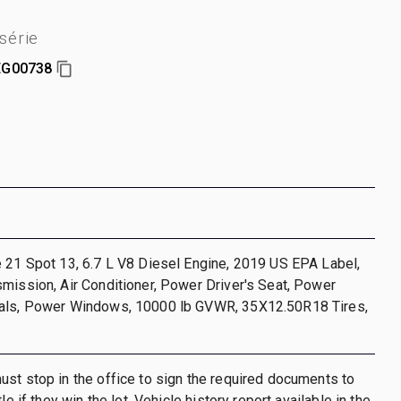
série
G00738
 21 Spot 13, 6.7 L V8 Diesel Engine, 2019 US EPA Label,
mission, Air Conditioner, Power Driver's Seat, Power
als, Power Windows, 10000 lb GVWR, 35X12.50R18 Tires,
st stop in the office to sign the required documents to
tle if they win the lot. Vehicle history report available in the