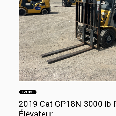
Lot 390
2019 Cat GP18N 3000 lb P
Élévateur