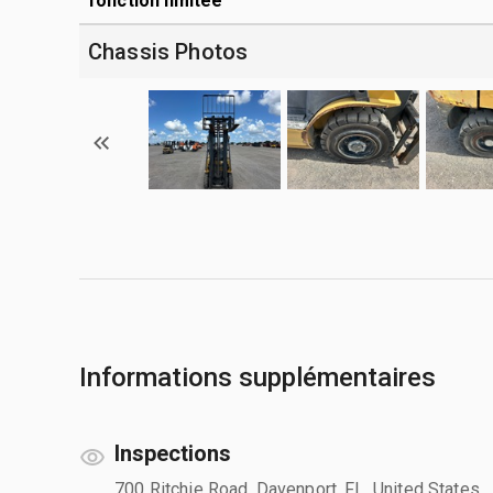
fonction limitée
Chassis Photos
Informations supplémentaires
Inspections
700 Ritchie Road, Davenport, FL, United States