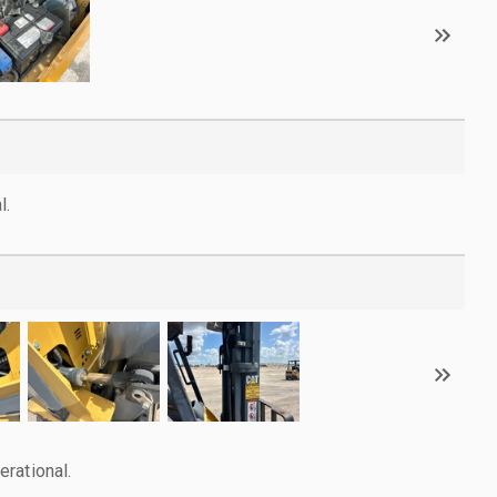
l.
rational.