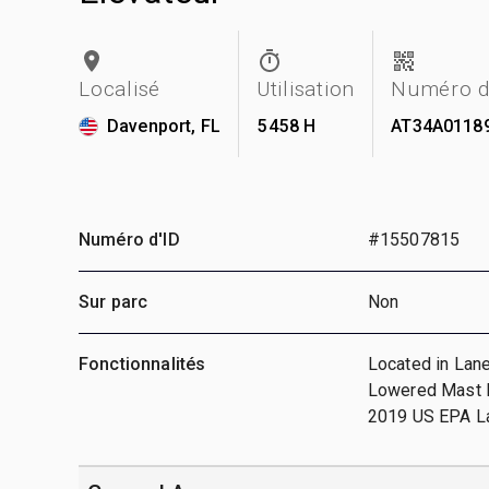
Localisé
Utilisation
Numéro d
Davenport, FL
5 458 H
AT34A0118
Numéro d'ID
#15507815
Sur parc
Non
Fonctionnalités
Located in Lane
Lowered Mast He
2019 US EPA La