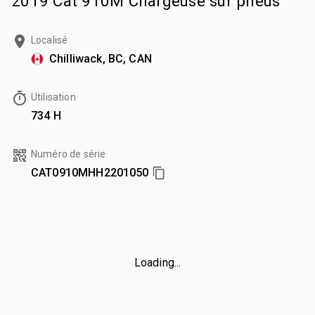
2019 Cat 910M Chargeuse sur pneus
Localisé
Chilliwack, BC, CAN
Utilisation
734 H
Numéro de série
CAT0910MHH2201050
Loading...