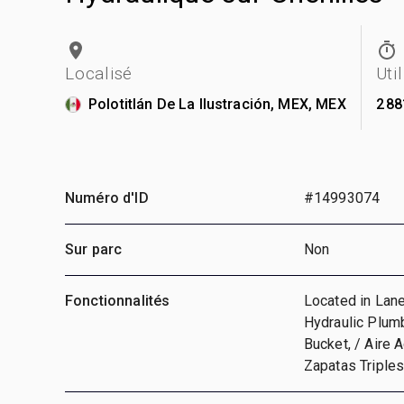
Localisé
Uti
Polotitlán De La Ilustración, MEX, MEX
2 88
Numéro d'ID
#14993074
Sur parc
Non
Fonctionnalités
Located in Lane 
Hydraulic Plumb
Bucket, / Aire A
Zapatas Triples