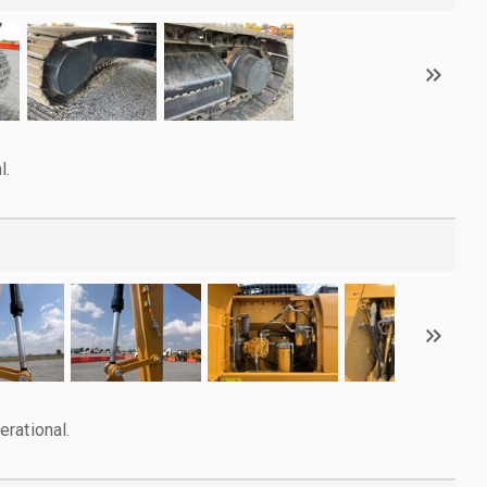
l.
rational.