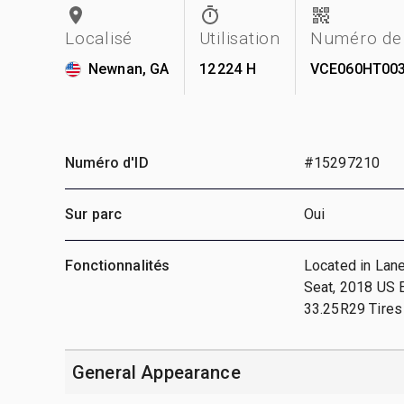
Localisé
Utilisation
Numéro de 
Newnan, GA
12 224 H
VCE060HT00
Numéro d'ID
#15297210
Sur parc
Oui
Fonctionnalités
Located in Lane
Seat, 2018 US E
33.25R29 Tires
General Appearance