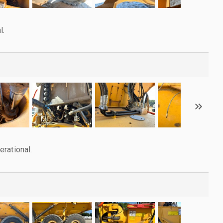
l.
rational.