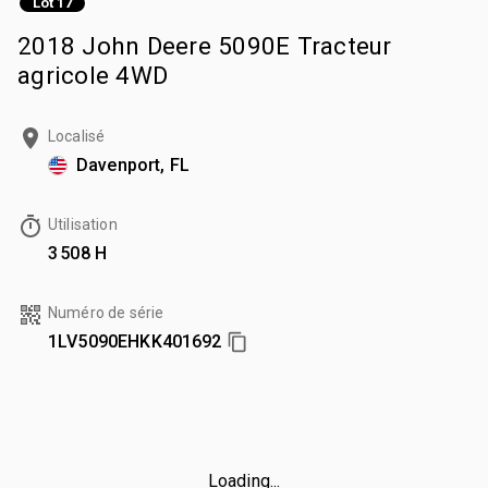
Lot 17
2018 John Deere 5090E Tracteur
agricole 4WD
Localisé
Davenport, FL
Utilisation
3 508 H
Numéro de série
1LV5090EHKK401692
Loading...