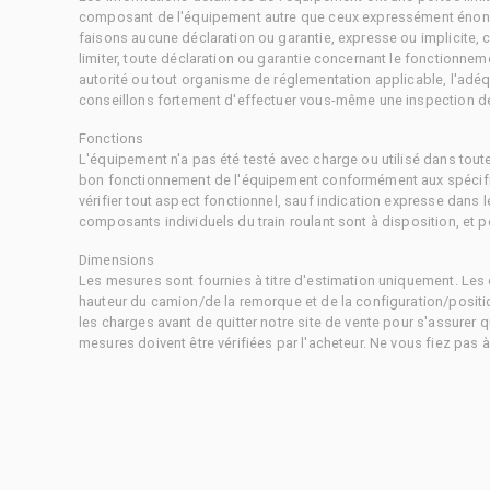
composant de l'équipement autre que ceux expressément énonc
faisons aucune déclaration ou garantie, expresse ou implicite,
limiter, toute déclaration ou garantie concernant le fonctionne
autorité ou tout organisme de réglementation applicable, l'adéq
conseillons fortement d'effectuer vous-même une inspection dét
Fonctions
L'équipement n'a pas été testé avec charge ou utilisé dans tout
bon fonctionnement de l'équipement conformément aux spécific
vérifier tout aspect fonctionnel, sauf indication expresse dans
composants individuels du train roulant sont à disposition, et pe
Dimensions
Les mesures sont fournies à titre d'estimation uniquement. Les 
hauteur du camion/de la remorque et de la configuration/positi
les charges avant de quitter notre site de vente pour s'assurer q
mesures doivent être vérifiées par l'acheteur. Ne vous fiez pas 