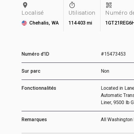
Localisé
Utilisation
Numéro de
Chehalis, WA
114 403 mi
1GT21REG6
Numéro d'ID
#15473453
Sur parc
Non
Fonctionnalités
Located in Lane
Automatic Tran
Liner, 9500 lb 
Remarques
All Washington 