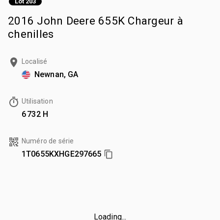
Lot 203
2016 John Deere 655K Chargeur à
chenilles
Localisé
Newnan, GA
Utilisation
6 732 H
Numéro de série
1T0655KXHGE297665
Loading...