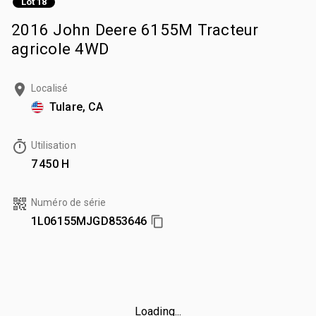
Lot 18
2016 John Deere 6155M Tracteur
agricole 4WD
Localisé
Tulare, CA
Utilisation
7 450 H
Numéro de série
1L06155MJGD853646
Loading...