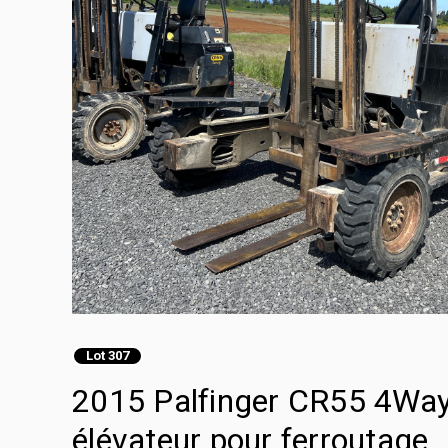
Lot 307
2015 Palfinger CR55 4Way
élévateur pour ferroutage