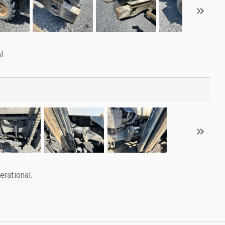
l.
rational.