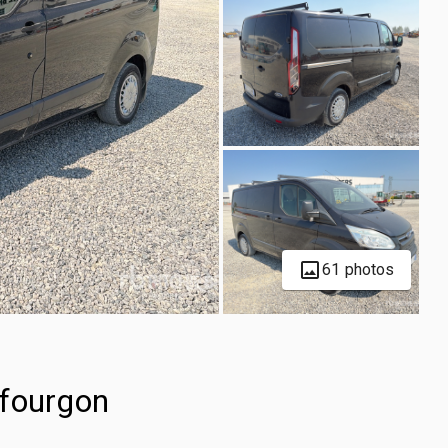
61 photos
 fourgon