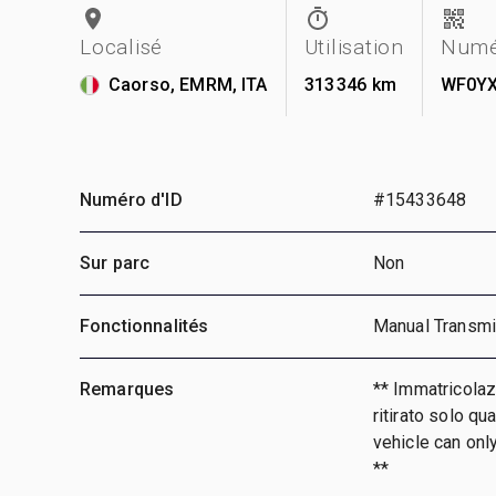
Localisé
Utilisation
Numé
Caorso, EMRM, ITA
313 346 km
WF0YX
Numéro d'ID
#15433648
Sur parc
Non
Fonctionnalités
Manual Transmi
Remarques
** Immatricolazi
ritirato solo qu
vehicle can onl
**