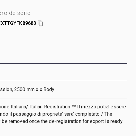
ro de série
XTTGYFK89683
ssion, 2500 mm x x Body
one Italiana/ Italian Registration ** Il mezzo potra' essere
ando il passaggio di proprieta' sara' completato / The
y be removed once the de-registration for export is ready