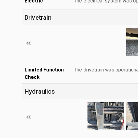
Electric
The electrical system was op
Drivetrain
Limited Function
The drivetrain was operationa
Check
Hydraulics