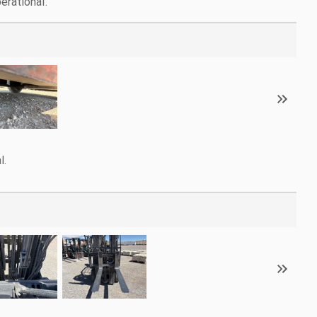
erational.
l.