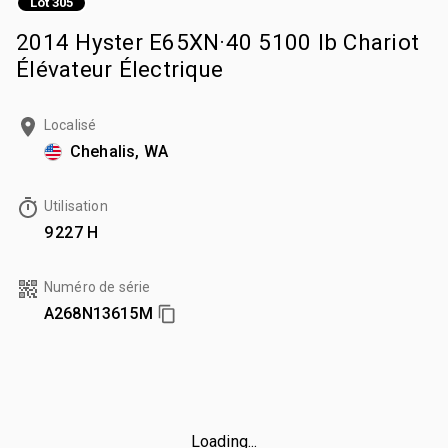
Lot 305
2014 Hyster E65XN·40 5100 lb Chariot
Élévateur Électrique
Localisé
Chehalis, WA
Utilisation
9 227 H
Numéro de série
A268N13615M
Loading...