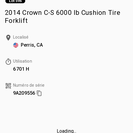
Lot 596
2014 Crown C-S 6000 lb Cushion Tire
Forklift
Localisé
Perris, CA
Utilisation
6 701 H
Numéro de série
9A209556
Loading...