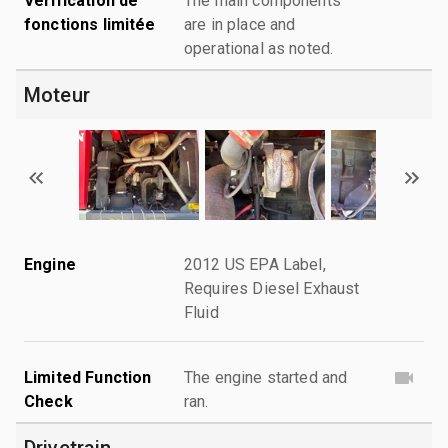
Vérification de
The main components
fonctions limitée
are in place and
operational as noted.
Moteur
Engine
2012 US EPA Label,
Requires Diesel Exhaust
Fluid
Limited Function
The engine started and
Check
ran.
Drivetrain