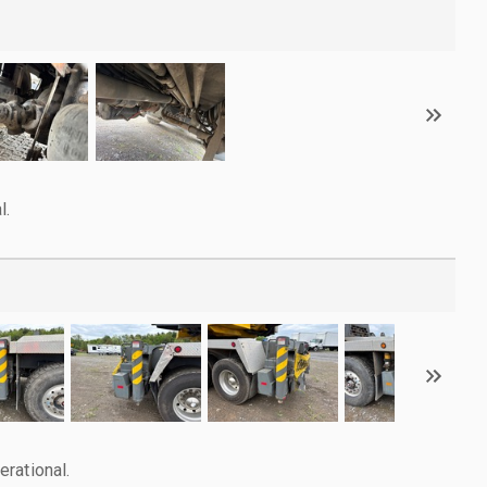
l.
rational.