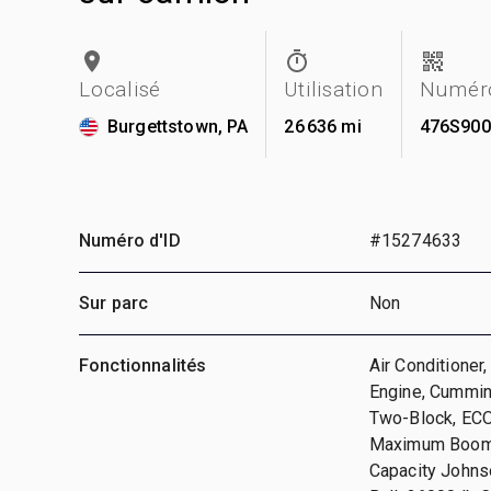
Localisé
Utilisation
Numéro
Burgettstown, PA
26 636 mi
476S90
Numéro d'ID
#15274633
Sur parc
Non
Fonctionnalités
Air Conditioner
Engine, Cummins
Two-Block, ECO
Maximum Boom L
Capacity Johnso