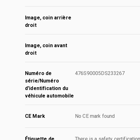
Image, coin arrière
droit
Image, coin avant
droit
Numéro de
476S90005DS233267
série/Numéro
d'identification du
véhicule automobile
CE Mark
No CE mark found
Étiquette de
There is a safety certificati