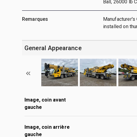
Ball, 26000 lb 
Remarques
Manufacturer's 
installed on th
General Appearance
Image, coin avant
gauche
Image, coin arrière
gauche