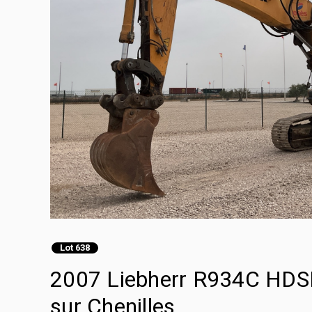
Lot 638
2007 Liebherr R934C HDSL
sur Chenilles