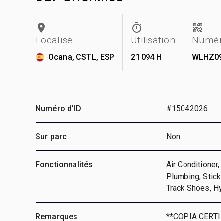
Localisé
Utilisation
Numér
Ocana, CSTL, ESP
21 094 H
WLHZ0
Numéro d'ID
#15042026
Sur parc
Non
Fonctionnalités
Air Conditioner
Plumbing, Stic
Track Shoes, H
Remarques
**COPIA CERT