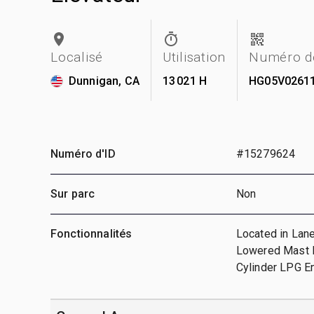
Localisé
Utilisation
Numéro de
Dunnigan, CA
13 021 H
HG05V0261
Numéro d'ID
#15279624
Sur parc
Non
Fonctionnalités
Located in Lane
Lowered Mast He
Cylinder LPG E