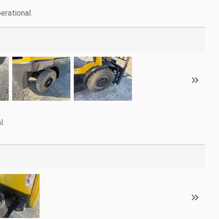
erational.
l.