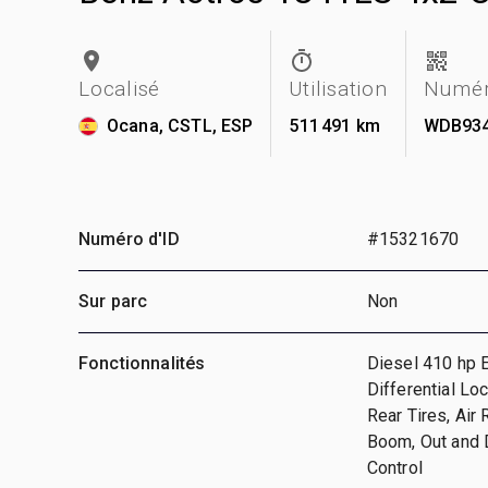
Localisé
Utilisation
Numér
Ocana, CSTL, ESP
511 491 km
WDB934
Numéro d'ID
#15321670
Sur parc
Non
Fonctionnalités
Diesel 410 hp E
Differential L
Rear Tires, Air
Boom, Out and 
Control