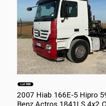
Lot 988
2007 Hiab 166E-5 Hipro 5
Benz Actros 1841LS 4x2 C