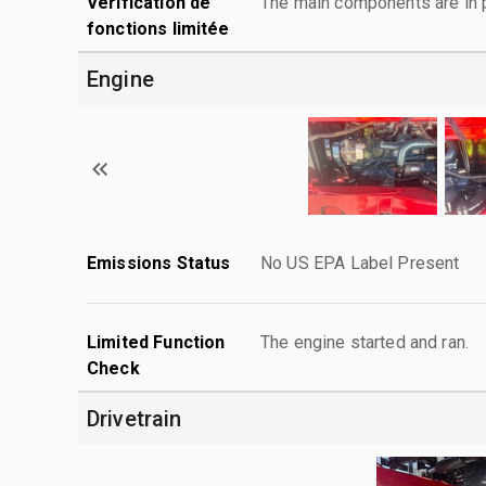
Vérification de
The main components are in p
fonctions limitée
Engine
Emissions Status
No US EPA Label Present
Limited Function
The engine started and ran.
Check
Drivetrain