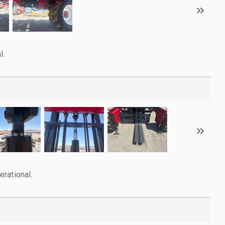
l.
rational.