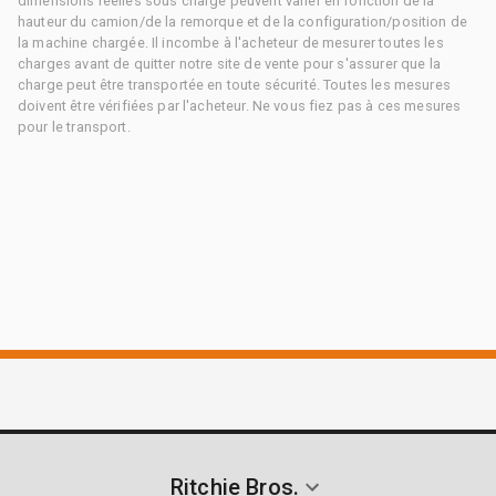
dimensions réelles sous charge peuvent varier en fonction de la
hauteur du camion/de la remorque et de la configuration/position de
la machine chargée. Il incombe à l'acheteur de mesurer toutes les
charges avant de quitter notre site de vente pour s'assurer que la
charge peut être transportée en toute sécurité. Toutes les mesures
doivent être vérifiées par l'acheteur. Ne vous fiez pas à ces mesures
pour le transport.
Ritchie Bros.