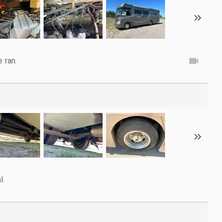
e ran.
l.