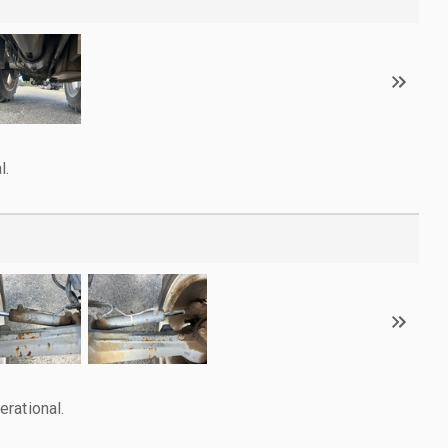
l.
rational.