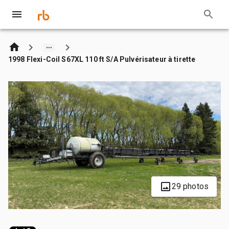
1998 Flexi-Coil S67XL 110 ft S/A Pulvérisateur à tirette
29 photos