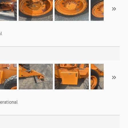
l.
rational.