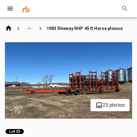
1983 Riteway RHP 45 ft Herse plieuse
23 photos
Lot 33