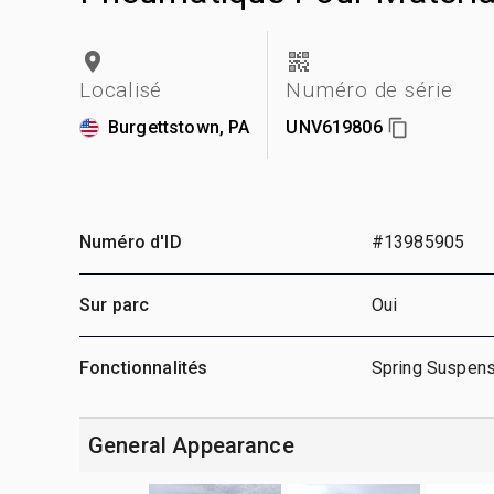
Localisé
Numéro de série
Burgettstown, PA
UNV619806
Numéro d'ID
#13985905
Sur parc
Oui
Fonctionnalités
Spring Suspens
General Appearance