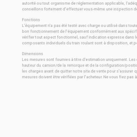
autorité ou tout organisme de réglementation applicable, l'adéq
conseillons fortement d'effectuer vous-même une inspection dét
Fonctions
L'équipement n'a pas été testé avec charge ou utilisé dans tout
bon fonctionnement de l'équipement conformément aux spécific
vérifier tout aspect fonctionnel, sauf indication expresse dans
composants individuels du train roulant sont à disposition, et pe
Dimensions
Les mesures sont fournies à titre d'estimation uniquement. Les 
hauteur du camion/de la remorque et de la configuration/positi
les charges avant de quitter notre site de vente pour s'assurer q
mesures doivent être vérifiées par l'acheteur. Ne vous fiez pas 