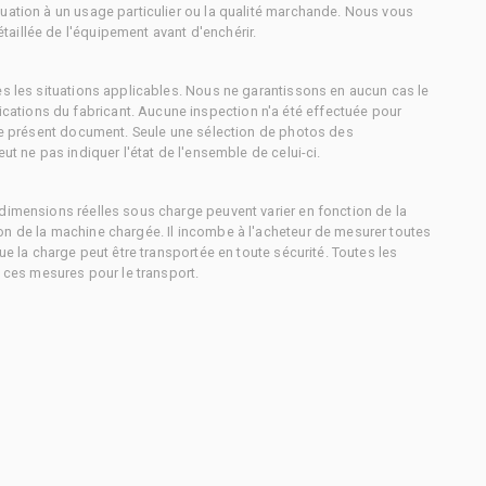
uation à un usage particulier ou la qualité marchande. Nous vous
aillée de l'équipement avant d'enchérir.
es les situations applicables. Nous ne garantissons en aucun cas le
ations du fabricant. Aucune inspection n'a été effectuée pour
 le présent document. Seule une sélection de photos des
ut ne pas indiquer l'état de l'ensemble de celui-ci.
dimensions réelles sous charge peuvent varier en fonction de la
on de la machine chargée. Il incombe à l'acheteur de mesurer toutes
ue la charge peut être transportée en toute sécurité. Toutes les
à ces mesures pour le transport.