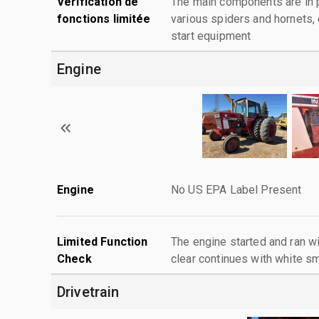
Vérification de
The main components are in p
fonctions limitée
various spiders and hornets, c
start equipment
Engine
Engine
No US EPA Label Present
Limited Function
The engine started and ran w
Check
clear continues with white 
Drivetrain