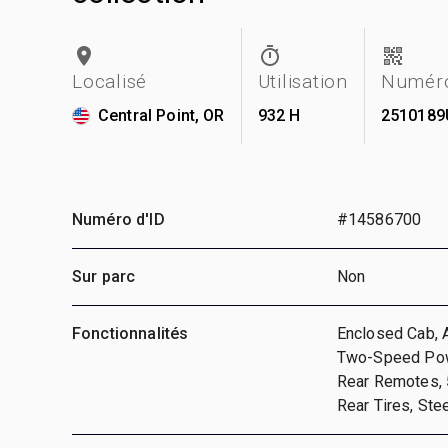
Localisé
Utilisation
Numéro
Central Point, OR
932 H
2510189
Numéro d'ID
#14586700
Sur parc
Non
Fonctionnalités
Enclosed Cab, A
Two-Speed Power
Rear Remotes, 5
Rear Tires, Ste