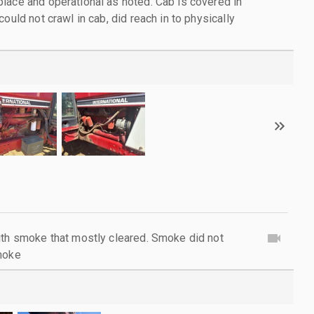
lace and operational as noted. Cab is covered in
ould not crawl in cab, did reach in to physically
ith smoke that mostly cleared. Smoke did not
smoke