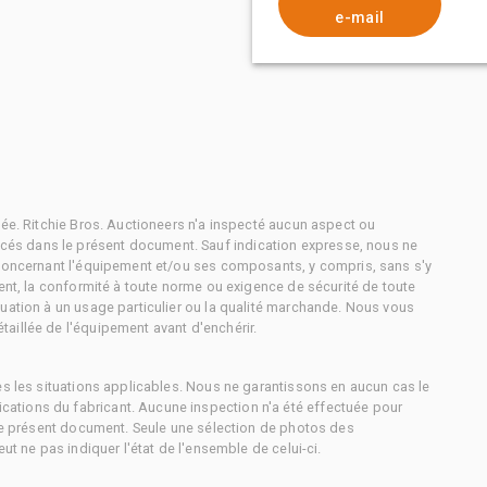
e-mail
tée. Ritchie Bros. Auctioneers n'a inspecté aucun aspect ou
és dans le présent document. Sauf indication expresse, nous ne
 concernant l'équipement et/ou ses composants, y compris, sans s'y
ment, la conformité à toute norme ou exigence de sécurité de toute
uation à un usage particulier ou la qualité marchande. Nous vous
aillée de l'équipement avant d'enchérir.
es les situations applicables. Nous ne garantissons en aucun cas le
ations du fabricant. Aucune inspection n'a été effectuée pour
 le présent document. Seule une sélection de photos des
ut ne pas indiquer l'état de l'ensemble de celui-ci.