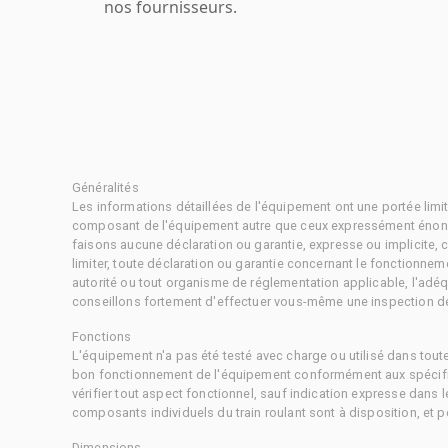
nos fournisseurs.
Généralités
Les informations détaillées de l'équipement ont une portée limi
composant de l'équipement autre que ceux expressément énonc
faisons aucune déclaration ou garantie, expresse ou implicite,
limiter, toute déclaration ou garantie concernant le fonctionne
autorité ou tout organisme de réglementation applicable, l'adéq
conseillons fortement d'effectuer vous-même une inspection dét
Fonctions
L'équipement n'a pas été testé avec charge ou utilisé dans tout
bon fonctionnement de l'équipement conformément aux spécific
vérifier tout aspect fonctionnel, sauf indication expresse dans
composants individuels du train roulant sont à disposition, et pe
Dimensions